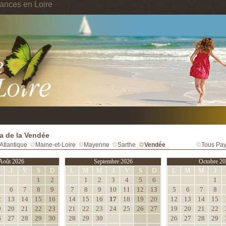
ances en Loire
 de la Vendée
Atlantique
Maine-et-Loire
Mayenne
Sarthe
Vendée
Tous Pay
Août 2026
Septembre 2026
Octobre 20
M
J
V
S
D
L
M
M
J
V
S
D
L
M
M
J
1
2
1
2
3
4
5
6
1
6
7
8
9
7
8
9
10
11
12
13
5
6
7
8
2
13
14
15
16
14
15
16
17
18
19
20
12
13
14
15
9
20
21
22
23
21
22
23
24
25
26
27
19
20
21
22
6
27
28
29
30
28
29
30
26
27
28
29