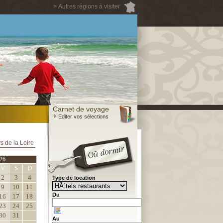
> Autres régions à visiter
Carnet de voyage
Editer vos sélections
s de la Loire
26
V
S
D
2
3
4
Type de location
9
10
11
Du
16
17
18
23
24
25
30
31
Au