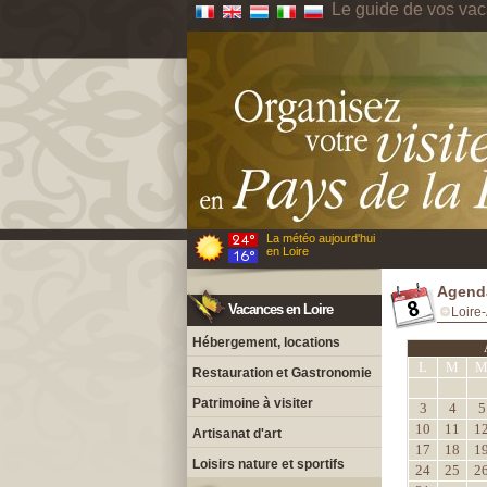
Le guide de vos vac
La météo aujourd'hui
en Loire
Agenda
Vacances en Loire
Loire-
Hébergement, locations
L
M
Restauration et Gastronomie
Patrimoine à visiter
3
4
5
10
11
1
Artisanat d'art
17
18
1
Loisirs nature et sportifs
24
25
2