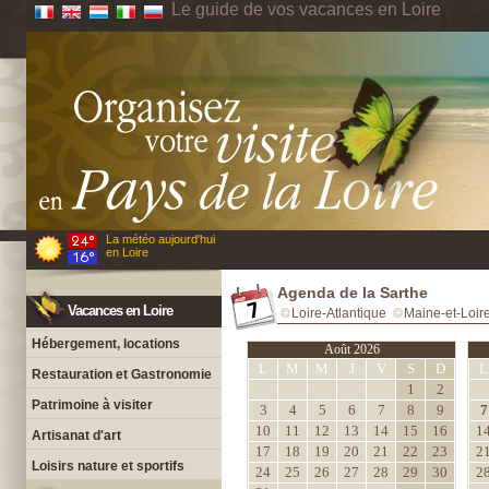
Le guide de vos vacances en Loire
La météo aujourd'hui
en Loire
Agenda de la Sarthe
Vacances en Loire
Loire-Atlantique
Maine-et-Loir
Hébergement, locations
Août 2026
L
M
M
J
V
S
D
L
Restauration et Gastronomie
1
2
Patrimoine à visiter
3
4
5
6
7
8
9
7
10
11
12
13
14
15
16
1
Artisanat d'art
17
18
19
20
21
22
23
2
Loisirs nature et sportifs
24
25
26
27
28
29
30
2